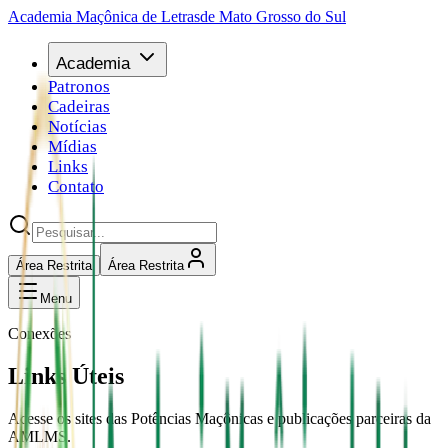
Academia Maçônica de Letras
de Mato Grosso do Sul
Academia
Patronos
Cadeiras
Notícias
Mídias
Links
Contato
Área Restrita
Área Restrita
Menu
Conexões
Links Úteis
Acesse os sites das Potências Maçônicas e publicações parceiras da
AMLMS.